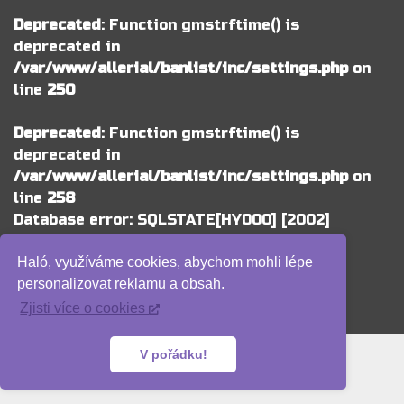
Deprecated
: Function gmstrftime() is
deprecated in
/var/www/allerial/banlist/inc/settings.php
on
line
250
Deprecated
: Function gmstrftime() is
deprecated in
/var/www/allerial/banlist/inc/settings.php
on
line
258
Database error: SQLSTATE[HY000] [2002]
Connection timed out
Haló, využíváme cookies, abychom mohli lépe
personalizovat reklamu a obsah.
Zjisti více o cookies
V pořádku!